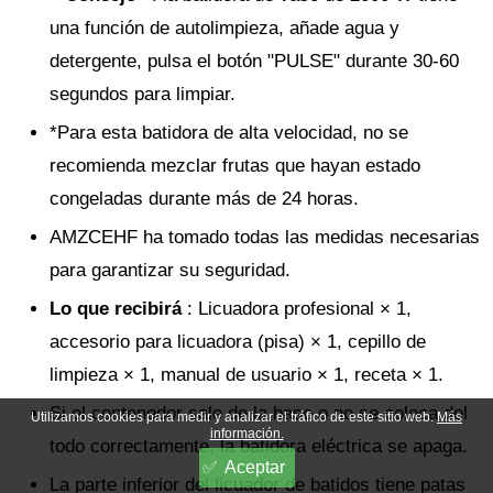
una función de autolimpieza, añade agua y
detergente, pulsa el botón "PULSE" durante 30-60
segundos para limpiar.
*Para esta batidora de alta velocidad, no se
recomienda mezclar frutas que hayan estado
congeladas durante más de 24 horas.
AMZCEHF ha tomado todas las medidas necesarias
para garantizar su seguridad.
Lo que recibirá
: Licuadora profesional × 1,
accesorio para licuadora (pisa) × 1, cepillo de
limpieza × 1, manual de usuario × 1, receta × 1.
Si el contenedor sale de la base o no se coloca del
Utilizamos cookies para medir y analizar el tráfico de este sitio web.
Más
información.
todo correctamente, la batidora eléctrica se apaga.
Aceptar
La parte inferior del licuador de batidos tiene patas