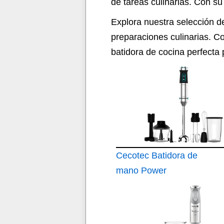
de tareas culinarias. Con su
Explora nuestra selección d
preparaciones culinarias. C
batidora de cocina perfecta
Cecotec Batidora de
mano Power
TitanBlack 1500 XL
PerfectCream&Crush