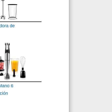
dora de
200 XL
 Mano 6
ción
idad
on Turbo