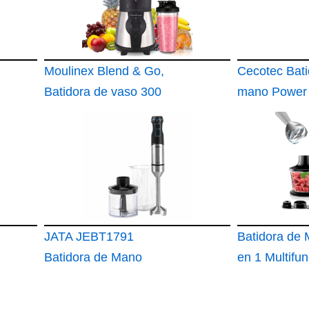
Moulinex Blend & Go,
Cecotec Bati
Batidora de vaso 300
mano Power
W
TitanBlack 1
JATA JEBT1791
Batidora de
Batidora de Mano
en 1 Multifun
Potente 1500W
1200W Veloc
Regulable c