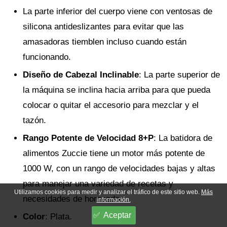
La parte inferior del cuerpo viene con ventosas de
silicona antideslizantes para evitar que las
amasadoras tiemblen incluso cuando están
funcionando.
Diseño de Cabezal Inclinable
: La parte superior de
la máquina se inclina hacia arriba para que pueda
colocar o quitar el accesorio para mezclar y el
tazón.
Rango Potente de Velocidad 8+P
: La batidora de
alimentos Zuccie tiene un motor más potente de
1000 W, con un rango de velocidades bajas y altas
para manejar una variedad de recetas y
Utilizamos cookies para medir y analizar el tráfico de este sitio web.
Más
necesidades de horneado.
información.
Aceptar
Color
: Plata.