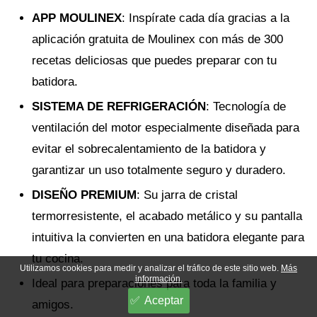
APP MOULINEX
: Inspírate cada día gracias a la
aplicación gratuita de Moulinex con más de 300
recetas deliciosas que puedes preparar con tu
batidora.
SISTEMA DE REFRIGERACIÓN
: Tecnología de
ventilación del motor especialmente diseñada para
evitar el sobrecalentamiento de la batidora y
garantizar un uso totalmente seguro y duradero.
DISEÑO PREMIUM
: Su jarra de cristal
termorresistente, el acabado metálico y su pantalla
intuitiva la convierten en una batidora elegante para
tu cocina.
Utilizamos cookies para medir y analizar el tráfico de este sitio web.
Más
información.
Ideal para preparaciones para toda la familia y
Aceptar
amigos.