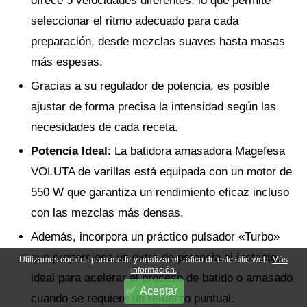
ofrece 5 velocidades diferentes, lo que permite
seleccionar el ritmo adecuado para cada
preparación, desde mezclas suaves hasta masas
más espesas.
Gracias a su regulador de potencia, es posible
ajustar de forma precisa la intensidad según las
necesidades de cada receta.
Potencia Ideal
: La batidora amasadora Magefesa
VOLUTA de varillas está equipada con un motor de
550 W que garantiza un rendimiento eficaz incluso
con las mezclas más densas.
Además, incorpora un práctico pulsador «Turbo»
que proporciona un extra de potencia al instante,
Utilizamos cookies para medir y analizar el tráfico de este sitio web.
Más
información.
ideal para acelerar el proceso de batido o amasado
Aceptar
cuando se requiere un refuerzo puntual.